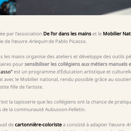
tée par l’association
De l’or dans les mains
et le
Mobilier Nat
ie de l’œuvre
Arlequin
de Pablo Picasso.
ans les mains organise des ateliers et développe des outils 
laires pour
sensibiliser les collégiens aux métiers manuels 
casso”
est un programme d’Éducation artistique et culturelle
at avec le Mobilier national, rendu possible grâce au soutie
ite fille de l’artiste.
 c’est la tapisserie que les collégiens ont la chance de pratiqu
es de la communauté Aubusson-Felletin.
vail de
cartonnière-coloriste
a consisté à adapter l’œuvre
Ar